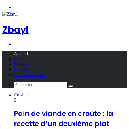
Menu
Zbayl
Search
for
Accueil
Cuisine
Recettes
Planètes
General & Astuce
Search
for
Cuisine
0
Pain de viande en croûte : la
recette d’un deuxième plat