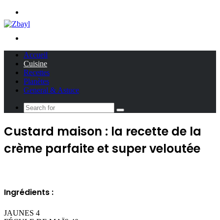
Menu
Search
for
Accueil
Cuisine
Recettes
Planètes
General & Astuce
Search
for
Custard maison : la recette de la
crème parfaite et super veloutée
Ingrédients
:
JAUNES 4