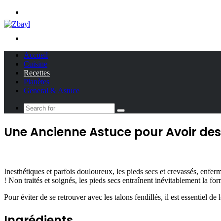
Menu
Search
for
Accueil
Cuisine
Recettes
Planètes
General & Astuce
Search
for
Une Ancienne Astuce pour Avoir des
Inesthétiques et parfois douloureux, les pieds secs et crevassés, enfe
! Non traités et soignés, les pieds secs entraînent inévitablement la for
Pour éviter de se retrouver avec les talons fendillés, il est essentiel d
Ingrédients