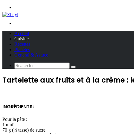
Menu
Search
for
Accueil
Cuisine
Recettes
Planètes
General & Astuce
Search
for
Tartelette aux fruits et à la crème :
INGRÉDIENTS:
Pour la pâte :
1 œuf
70 g (⅓ tasse) de sucre