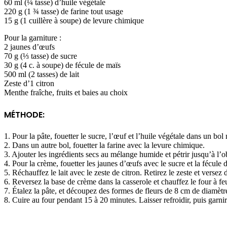
60 ml (¼ tasse) d’huile végétale
220 g (1 ¾ tasse) de farine tout usage
15 g (1 cuillère à soupe) de levure chimique
Pour la garniture :
2 jaunes d’œufs
70 g (⅓ tasse) de sucre
30 g (4 c. à soupe) de fécule de maïs
500 ml (2 tasses) de lait
Zeste d’1 citron
Menthe fraîche, fruits et baies au choix
MÉTHODE:
1. Pour la pâte, fouetter le sucre, l’œuf et l’huile végétale dans un bo
2. Dans un autre bol, fouetter la farine avec la levure chimique.
3. Ajouter les ingrédients secs au mélange humide et pétrir jusqu’à l’o
4. Pour la crème, fouetter les jaunes d’œufs avec le sucre et la fécule 
5. Réchauffez le lait avec le zeste de citron.
Retirez le zeste et versez
6. Reversez la base de crème dans la casserole et chauffez le four à fe
7. Étalez la pâte, et découpez des formes de fleurs de 8 cm de diamèt
8. Cuire au four pendant 15 à 20 minutes. Laisser refroidir, puis garnir