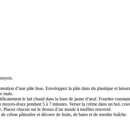
l moyen.
btention d’une pâte lisse. Enveloppez la pâte dans du plastique et laisse
de maïs.
 délicatement le lait chaud dans la base de jaune d’œuf. Fouetter const
u moyen-doux pendant 5 à 7 minutes. Verser la crème dans un bol, couvrir 
re. Placez chacun sur le dessus d’un moule à muffins renversé.
 de crème pâtissière et décorer de fruits, de baies et de menthe fraîche.