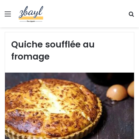
Menu
S
fo
Quiche soufflée au
fromage