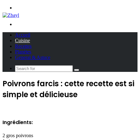
Menu
Search
for
Accueil
Cuisine
Recettes
Planètes
General & Astuce
Search
for
Poivrons farcis : cette recette est si
simple et délicieuse
Ingrédients:
2 gros poivrons