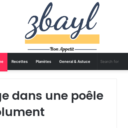
ne
Recettes
Planètes
General & Astuce
ge dans une poêle
solument