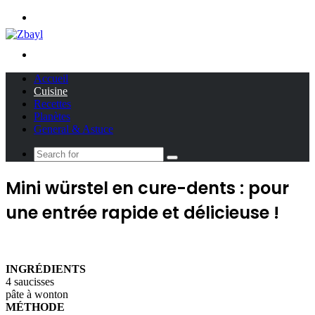
Menu
Search
for
Accueil
Cuisine
Recettes
Planètes
General & Astuce
Search
for
Mini würstel en cure-dents : pour
une entrée rapide et délicieuse !
INGRÉDIENTS
4 saucisses
pâte à wonton
MÉTHODE