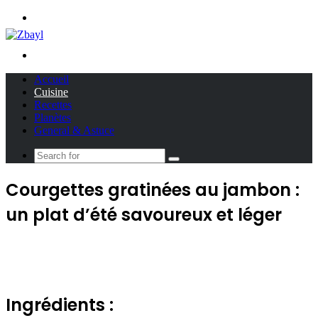
Menu
Search
for
Accueil
Cuisine
Recettes
Planètes
General & Astuce
Search
for
Courgettes gratinées au jambon :
un plat d’été savoureux et léger
Ingrédients :