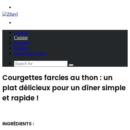
Menu
Search
for
Accueil
Cuisine
Recettes
Planètes
General & Astuce
Search
for
Courgettes farcies au thon : un
plat délicieux pour un dîner simple
et rapide !
INGRÉDIENTS :