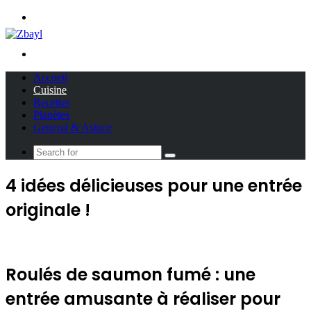
Menu
Search
for
Accueil
Cuisine
Recettes
Planètes
General & Astuce
Search
for
4 idées délicieuses pour une entrée
originale !
Roulés de saumon fumé : une
entrée amusante à réaliser pour