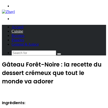
Menu
Search
for
Accueil
Cuisine
Recettes
Planètes
General & Astuce
Search
for
Gâteau Forêt-Noire : la recette du
dessert crémeux que tout le
monde va adorer
Ingrédients: