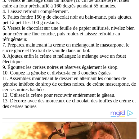
3. Versez le mélange dans un moule (16 cm de diamètre) et faites
cuire au four préchauffé à 160 degrés pendant 55 minutes.
4. Laissez refroidir complètement.
5. Faites fondre 150 g de chocolat noir au bain-marie, puis ajoutez
petit à petit les 100 g restants.
6. Versez le chocolat sur une feuille de papier sulfurisé, nivelez bien
pour créer une fine couche, puis roulez et laissez refroidir au
réfrigérateur.
7. Préparez maintenant la crème en mélangeant le mascarpone, le
sucre glace et l’extrait de vanille dans un bol.
8. Ajoutez enfin la crème et mélangez le mélange avec un fouet
électrique.
9. Égouttez les cerises noires et réservez également le sirop.
10. Coupez la génoise et divisez-la en 3 couches égales.
11. Assemblez maintenant le dessert en alternant les couches de
génoise imbibée de sirop de cerises noires, de crème mascarpone, de
cerises noires hachées.
12. Utilisez la crème pour recouvrir entièrement le gâteau.
13. Décorez avec des morceaux de chocolat, des touffes de crème et
des cerises noires.