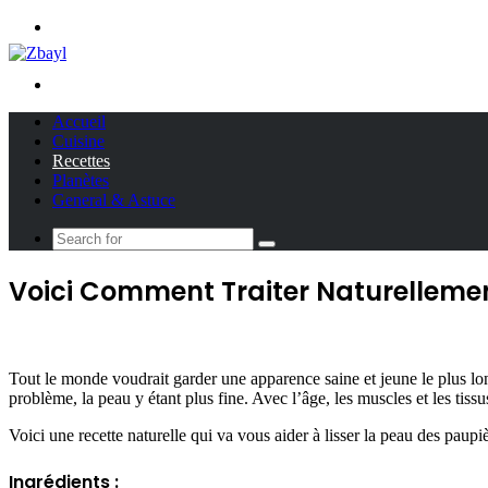
Menu
Search
for
Accueil
Cuisine
Recettes
Planètes
General & Astuce
Search
for
Voici Comment Traiter Naturelleme
Tout le monde voudrait garder une apparence saine et jeune le plus lon
problème, la peau y étant plus fine. Avec l’âge, les muscles et les tis
Voici une recette naturelle qui va vous aider à lisser la peau des paup
Ingrédients :