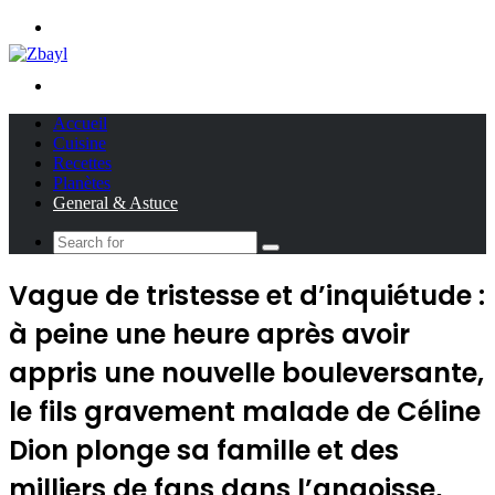
Menu
Search
for
Accueil
Cuisine
Recettes
Planètes
General & Astuce
Search
for
Vague de tristesse et d’inquiétude :
à peine une heure après avoir
appris une nouvelle bouleversante,
le fils gravement malade de Céline
Dion plonge sa famille et des
milliers de fans dans l’angoisse,