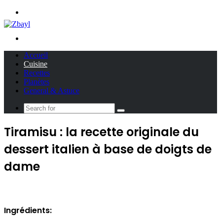
Menu
Search
for
Accueil
Cuisine
Recettes
Planètes
General & Astuce
Search
for
Tiramisu : la recette originale du
dessert italien à base de doigts de
dame
Ingrédients: