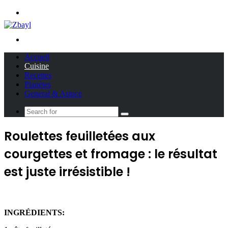
Menu
Search
for
Accueil
Cuisine
Recettes
Planètes
General & Astuce
Search
for
Roulettes feuilletées aux
courgettes et fromage : le résultat
est juste irrésistible !
INGRÉDIENTS: