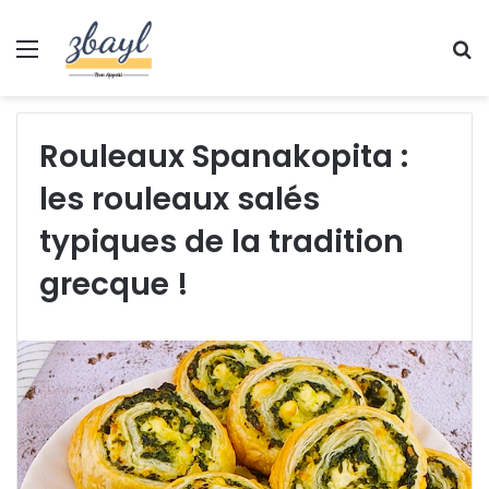
Menu
S
fo
Rouleaux Spanakopita :
les rouleaux salés
typiques de la tradition
grecque !