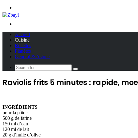
Menu
Search
for
Accueil
Cuisine
Recettes
Planètes
General & Astuce
Search
for
Raviolis frits 5 minutes : rapide, mo
INGRÉDIENTS
pour la pâte :
500 g de farine
150 ml d’eau
120 ml de lait
20 g d’huile d’olive