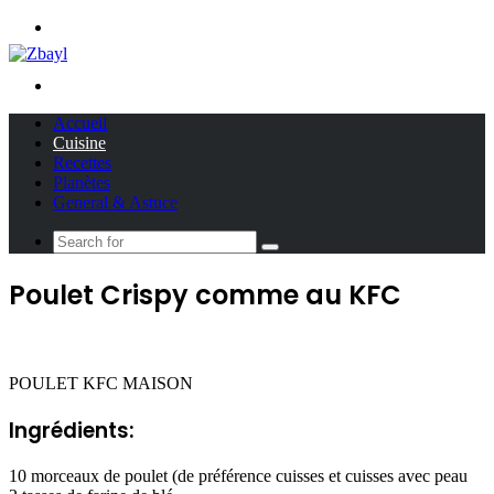
Menu
Search
for
Accueil
Cuisine
Recettes
Planètes
General & Astuce
Search
for
Poulet Crispy comme au KFC
POULET KFC MAISON
Ingrédients:
10 morceaux de poulet (de préférence cuisses et cuisses avec peau