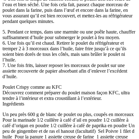
l’eau et bien séché. Une fois cela fait, passez chaque morceau de
poulet dans la farine, puis dans l’œuf et encore dans la farine, en
vous assurant qu’il est bien recouvert, et mettez-les au réfrigérateur
pendant quelques minutes.
5. Pendant ce temps, dans une marmite ou une poêle haute, chauffer
suffisamment d’huile pour submerger le poulet à feu moyen.
6. Une fois qu’il est chaud. Retirer le poulet du réfrigérateur et
tremper 2 à 3 morceaux dans l’huile, faire frire jusqu’à ce qu’ils
soient bien dorés de tous les côtés, mais sans brûler le poulet ni
l’huile.
7. Une fois frits, laisser reposer les morceaux de poulet sur une
assiette recouverte de papier absorbant afin d’enlever l’excédent
d’huile.
Poulet Crispy comme au KFC
Découvrez comment préparer du poulet maison façon KFC, ultra
tendre à l’intérieur et extra croustillant à l’extérieur.
Ingrédients
Un peu près 600 g de blanc de poulet ou plus, coupés en morceaux ⁣
Pour la marinade 1/2 cuillère à café d’ail en poudre 1/2 cuillère à
café d’origan en poudre 1/2 cuillère à café de paprika en poudre Un
peu de gingembre et de ras el hanout (facultatif) ⁣ Sel Poivre 1 filet d
huile ⁣ Pour la panure 1 assiette creuse de farine ⁣ 1 assiette creuse