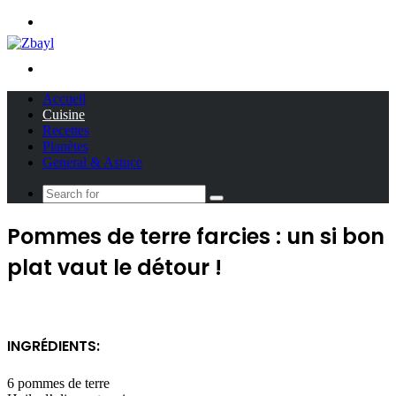
Menu
Search
for
Accueil
Cuisine
Recettes
Planètes
General & Astuce
Search
for
Pommes de terre farcies : un si bon
plat vaut le détour !
INGRÉDIENTS:
6 pommes de terre