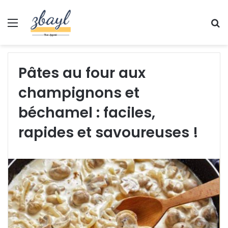
Menu
S
fo
Pâtes au four aux
champignons et
béchamel : faciles,
rapides et savoureuses !