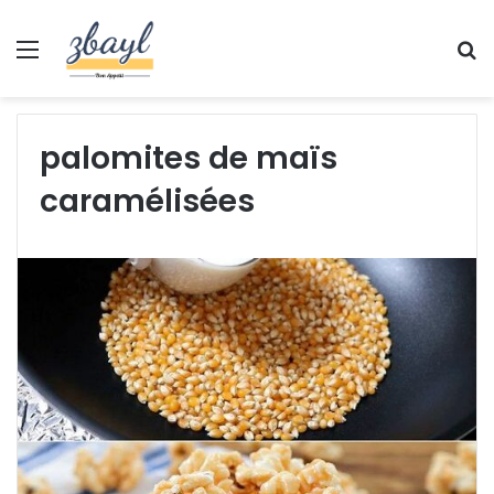
Menu
S
fo
palomites de maïs
caramélisées