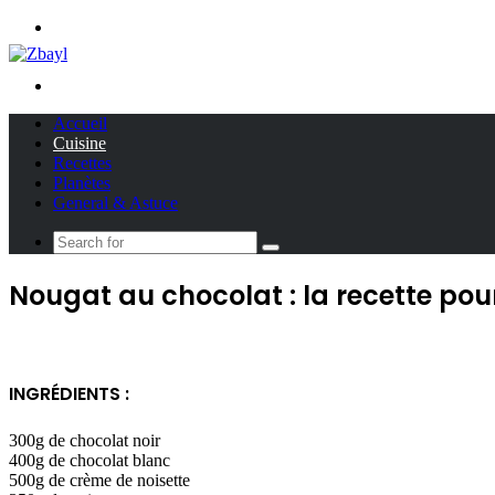
Menu
Search
for
Accueil
Cuisine
Recettes
Planètes
General & Astuce
Search
for
Nougat au chocolat : la recette pou
INGRÉDIENTS :
300g de chocolat noir
400g de chocolat blanc
500g de crème de noisette