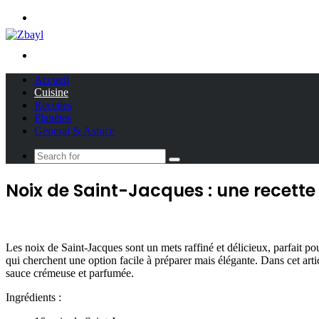
Menu
Search
for
Accueil
Cuisine
Recettes
Planètes
General & Astuce
Search
for
Noix de Saint-Jacques : une recette
Les noix de Saint-Jacques sont un mets raffiné et délicieux, parfait po
qui cherchent une option facile à préparer mais élégante. Dans cet art
sauce crémeuse et parfumée.
Ingrédients :