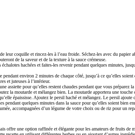
 leur coquille et rincez-les à l’eau froide. Séchez-les avec du papier 
uteront de la saveur et de la texture à la sauce crémeuse.
 échalotes hachées et faites-les revenir pendant quelques minutes, jusqu’
ire pendant environ 2 minutes de chaque côté, jusqu’à ce qu’elles soient
es et juteuses à l’intérieur.
r une assiette pour qu’elles restent chaudes pendant que vous préparez la
Ajoutez la moutarde et mélangez bien. La moutarde apportera une touche d
’elle épaississe. Ajoutez le persil haché et mélangez. Le persil ajoute d
les pendant quelques minutes dans la sauce pour qu’elles soient bien en
fumée, accompagnées d’un légume de votre choix ou de riz pour un repa
 mais offre une option raffinée et élégante pour les amateurs de fruits d
 recette en utilisant différentes herbes ou en ajoutant d’autres ingrédie