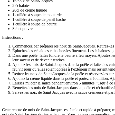
16 noix de Saint-Jacques
2 échalotes
20cl de crème liquide
1 cuillère à soupe de moutarde
1 cuillère à soupe de persil haché
1 cuillère à soupe de beurre
Sel et poivre
Instructions :
Commencez par préparer les noix de Saint-Jacques. Retirez-les de
Épluchez les échalotes et hachez-les finement. Les échalotes ajo
Dans une poêle, faites fondre le beurre à feu moyen. Ajoutez les
leur saveur et de devenir tendres.
Ajoutez les noix de Saint-Jacques dans la poêle et faites-les cu
feu vif pour qu’elles soient dorées à l’extérieur mais restent tendr
Retirez les noix de Saint-Jacques de la poêle et réservez-les su
Ajoutez la crème liquide dans la poêle et portez à ébullition. 
Laissez mijoter la sauce pendant environ 5 minutes, jusqu’à ce qu
Remettez les noix de Saint-Jacques dans la poêle et réchauffez-
Servez les noix de Saint-Jacques avec la sauce crémeuse et par
Cette recette de noix de Saint-Jacques est facile et rapide à préparer,
noix de Saint-Jacques dorées et tendres. Vous pouvez personnaliser cette