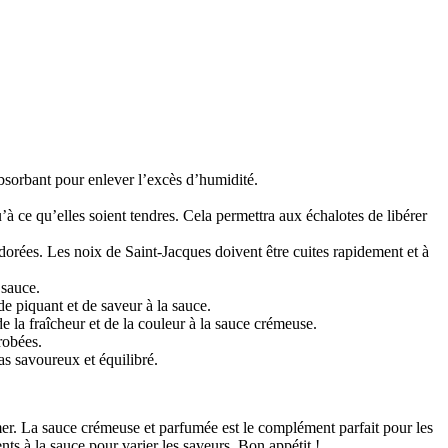
absorbant pour enlever l’excès d’humidité.
à ce qu’elles soient tendres. Cela permettra aux échalotes de libérer
 dorées. Les noix de Saint-Jacques doivent être cuites rapidement et à
 sauce.
e piquant et de saveur à la sauce.
e la fraîcheur et de la couleur à la sauce crémeuse.
robées.
s savoureux et équilibré.
e mer. La sauce crémeuse et parfumée est le complément parfait pour les
nts à la sauce pour varier les saveurs. Bon appétit !