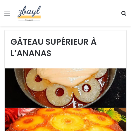
Menu
S
fo
GÂTEAU SUPÉRIEUR À
L’ANANAS