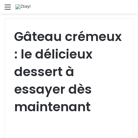
Menu
S
fo
Gâteau crémeux
: le délicieux
dessert à
essayer dès
maintenant