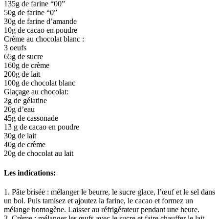
135g de farine “00”
50g de farine “0”
30g de farine d’amande
10g de cacao en poudre
Crème au chocolat blanc :
3 oeufs
65g de sucre
160g de crème
200g de lait
100g de chocolat blanc
Glaçage au chocolat:
2g de gélatine
20g d’eau
45g de cassonade
13 g de cacao en poudre
30g de lait
40g de crème
20g de chocolat au lait
Les indications:
1. Pâte brisée : mélanger le beurre, le sucre glace, l’œuf et le sel dans
un bol. Puis tamisez et ajoutez la farine, le cacao et formez un
mélange homogène. Laisser au réfrigérateur pendant une heure.
2. Crème : mélanger les œufs avec le sucre et faire chauffer le lait