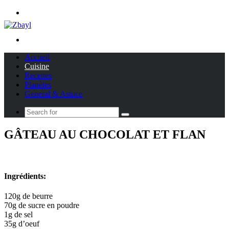
Menu
Search
for
Accueil
Cuisine
Recettes
Planètes
General & Astuce
Search
for
GÂTEAU AU CHOCOLAT ET FLAN
Ingrédients:
120g de beurre
70g de sucre en poudre
1g de sel
35g d’oeuf