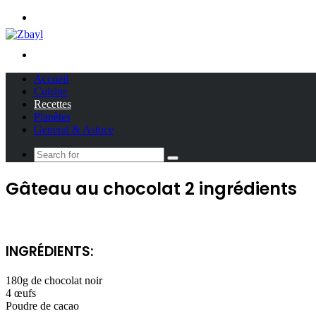
Menu
Search
for
Accueil
Cuisine
Recettes
Planètes
General & Astuce
Search
for
Gâteau au chocolat 2 ingrédients
INGRÉDIENTS:
180g de chocolat noir
4 œufs
Poudre de cacao