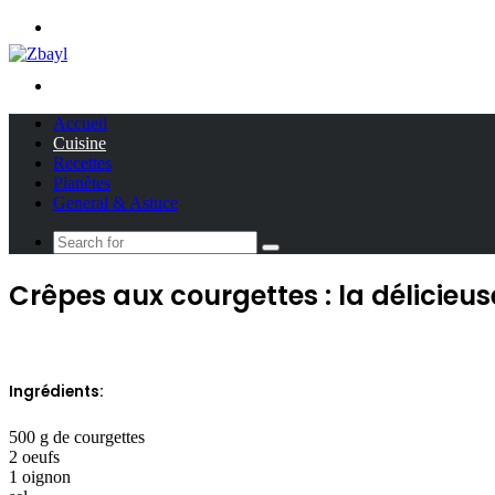
Menu
Search
for
Accueil
Cuisine
Recettes
Planètes
General & Astuce
Search
for
Crêpes aux courgettes : la délicieus
Ingrédients:
500 g de courgettes
2 oeufs
1 oignon