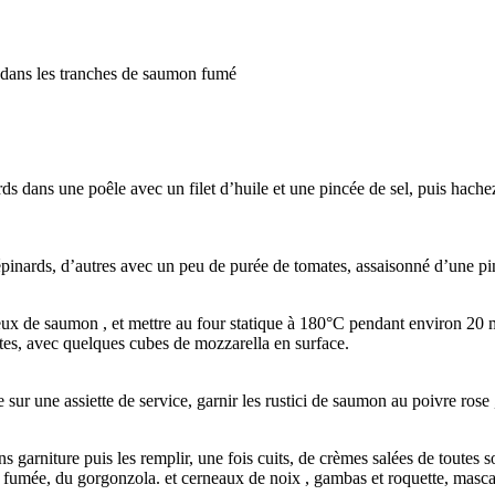
 dans les tranches de saumon fumé
nards dans une poêle avec un filet d’huile et une pincée de sel, puis hach
épinards, d’autres avec un peu de purée de tomates, assaisonné d’une pin
ux de saumon , et mettre au four statique à 180°C pendant environ 20 min
es, avec quelques cubes de mozzarella en surface.
sur une assiette de service, garnir les rustici de saumon au poivre rose , 
s garniture puis les remplir, une fois cuits, de crèmes salées de toutes s
la fumée, du gorgonzola. et cerneaux de noix , gambas et roquette, mas