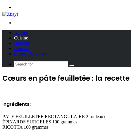
Menu
Search
for
Accueil
Cuisine
Recettes
Planètes
General & Astuce
Search
for
Cœurs en pâte feuilletée : la recette
Ingrédients:
PÂTE FEUILLETÉE RECTANGULAIRE 2 rouleaux
ÉPINARDS SURGELÉS 100 grammes
RICOTTA 100 grammes