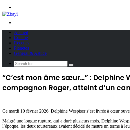
Menu
Search
for
Accueil
Cuisine
Recettes
Planètes
General & Astuce
Search
for
“C’est mon âme sœur…” : Delphine W
compagnon Roger, atteint d’un ca
Ce mardi 10 février 2026, Delphine Wespiser s’est livrée à cœur ouver
Malgré une longue rupture, qui a duré plusieurs mois, Delphine Wespis
l’époque, les deux tourtereaux avaient décidé de mettre un terme à leur