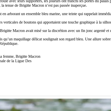
foule avec leurs supporters, les joueurs ont franchi les portes du palais 
e, la tenue de Brigitte Macron n’est pas passée inaperçue.
nt en arborant un ensemble bleu marine, une teinte qui rappelait immé
s verticales de boutons qui apportaient une touche graphique à la silhouet
 Brigitte Macron avait misé sur la discrétion avec un fin jonc argenté e
dis qu’un maquillage délicat soulignait son regard bleu. Une allure sobr
 République.
sa femme, Brigitte Macron
inale de la Ligue Des