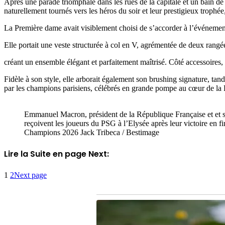
Après une parade triomphale dans les rues de la capitale et un bain de 
naturellement tournés vers les héros du soir et leur prestigieux trophé
La Première dame avait visiblement choisi de s’accorder à l’événeme
Elle portait une veste structurée à col en V, agrémentée de deux rangée
créant un ensemble élégant et parfaitement maîtrisé. Côté accessoires,
Fidèle à son style, elle arborait également son brushing signature, tan
par les champions parisiens, célébrés en grande pompe au cœur de la
Emmanuel Macron, président de la République Française et et 
reçoivent les joueurs du PSG à l’Elysée après leur victoire en f
Champions 2026 Jack Tribeca / Bestimage
Lire la Suite en page Next:
1
2
Next page