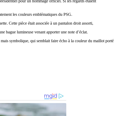
présidentiel pour un hommage officiel. Si les regards étaient
diatement les couleurs emblématiques du PSG.
te. Cette pièce était associée à un pantalon droit assorti,
t une bague lumineuse venant apporter une note d’éclat.
e mais symbolique, qui semblait faire écho à la couleur du maillot porté