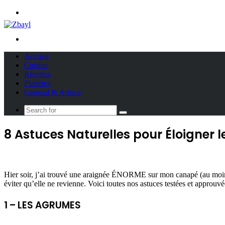
Menu
Search
for
Accueil
Cuisine
Recettes
Planètes
General & Astuce
Search
for
8 Astuces Naturelles pour Éloigner 
Hier soir, j’ai trouvé une araignée ÉNORME sur mon canapé (au moins 3
éviter qu’elle ne revienne. Voici toutes nos astuces testées et approuvé
1 – LES AGRUMES