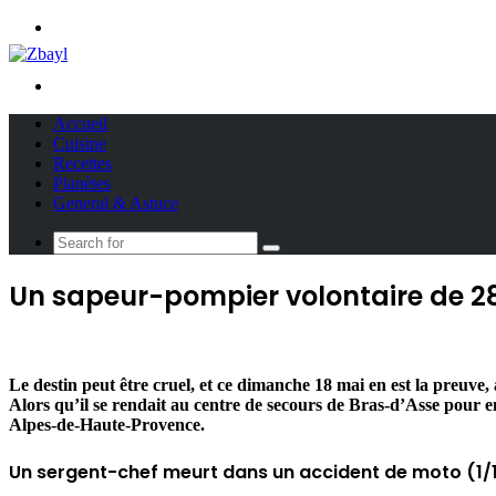
Menu
Search
for
Accueil
Cuisine
Recettes
Planètes
General & Astuce
Search
for
Un sapeur-pompier volontaire de 28
Le destin peut être cruel, et ce dimanche 18 mai en est la preuve
Alors qu’il se rendait au centre de secours de Bras-d’Asse pour 
Alpes-de-Haute-Provence.
Un sergent-chef meurt dans un accident de moto (1/