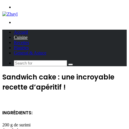
Menu
Search
for
Accueil
Cuisine
Recettes
Planètes
General & Astuce
Search
for
Sandwich cake : une incroyable
recette d’apéritif !
INGRÉDIENTS:
200 g de surimi