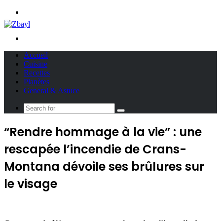
Menu
Search
for
Accueil
Cuisine
Recettes
Planètes
General & Astuce
Search
for
“Rendre hommage à la vie” : une
rescapée l’incendie de Crans-
Montana dévoile ses brûlures sur
le visage