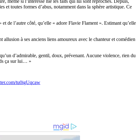
re, même si l’intéressé nie les faits qui lui sont reprochés. Depuis,
les et toutes formes d’abus, notamment dans la sphère artistique. Ce
 et de l’autre côté, qu’elle « adore Flavie Flament ». Estimant qu’elle
ant allusion à ses anciens liens amoureux avec le chanteur et comédien
lqu’un d’admirable, gentil, doux, prévenant. Aucune violence, rien du
ds ça sur lui… »
itter.com/tu0igUqcaw