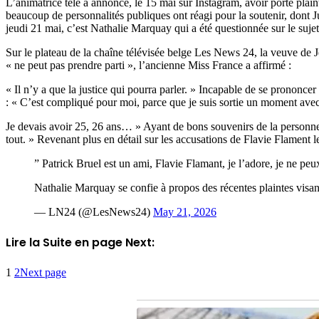
L’animatrice télé a annoncé, le 15 mai sur Instagram, avoir porté plainte
beaucoup de personnalités publiques ont réagi pour la soutenir, dont J
jeudi 21 mai, c’est Nathalie Marquay qui a été questionnée sur le sujet
Sur le plateau de la chaîne télévisée belge Les News 24, la veuve de J
« ne peut pas prendre parti », l’ancienne Miss France a affirmé :
« Il n’y a que la justice qui pourra parler. » Incapable de se prononc
: « C’est compliqué pour moi, parce que je suis sortie un moment avec 
Je devais avoir 25, 26 ans… » Ayant de bons souvenirs de la personne 
tout. » Revenant plus en détail sur les accusations de Flavie Flament
” Patrick Bruel est un ami, Flavie Flamant, je l’adore, je ne peu
Nathalie Marquay se confie à propos des récentes plaintes vis
— LN24 (@LesNews24)
May 21, 2026
Lire la Suite en page Next:
1
2
Next page