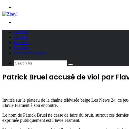
Menu
Search
for
Accueil
Cuisine
Recettes
Planètes
General & Astuce
Search
for
Patrick Bruel accusé de viol par Fl
Invitée sur le plateau de la chaîne télévisée belge Les News 24, ce je
Flavie Flament à son encontre.
Le nom de Patrick Bruel ne cesse de faire du bruit, surtout ces dernièr
exprimée publiquement est Flavie Flament.