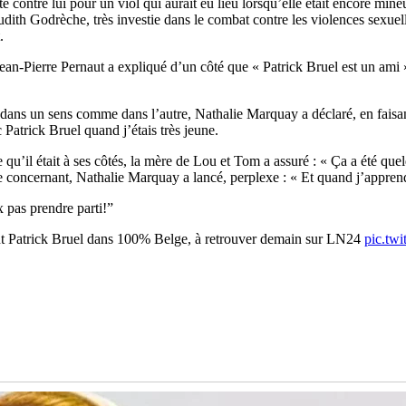
 contre lui pour un viol qui aurait eu lieu lorsqu’elle était encore mineu
udith Godrèche, très investie dans le combat contre les violences sexuel
.
ean-Pierre Pernaut a expliqué d’un côté que « Patrick Bruel est un ami »
er dans un sens comme dans l’autre, Nathalie Marquay a déclaré, en fais
Patrick Bruel quand j’étais très jeune.
qu’il était à ses côtés, la mère de Lou et Tom a assuré : « Ça a été que
 le concernant, Nathalie Marquay a lancé, perplexe : « Et quand j’appren
x pas prendre parti!”
ant Patrick Bruel dans 100% Belge, à retrouver demain sur LN24
pic.tw