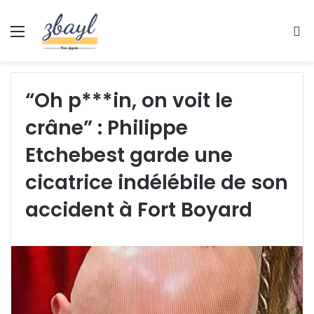
Menu
S
fo
“Oh p***in, on voit le
crâne” : Philippe
Etchebest garde une
cicatrice indélébile de son
accident à Fort Boyard