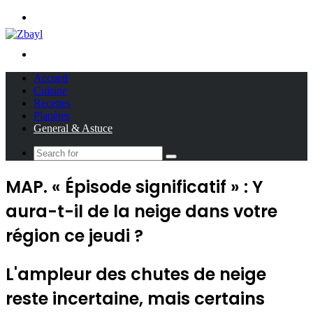
Menu
Search
for
Accueil
Cuisine
Recettes
Planètes
General & Astuce
Search
for
MAP. « Épisode significatif » : Y
aura-t-il de la neige dans votre
région ce jeudi ?
L'ampleur des chutes de neige
reste incertaine, mais certains