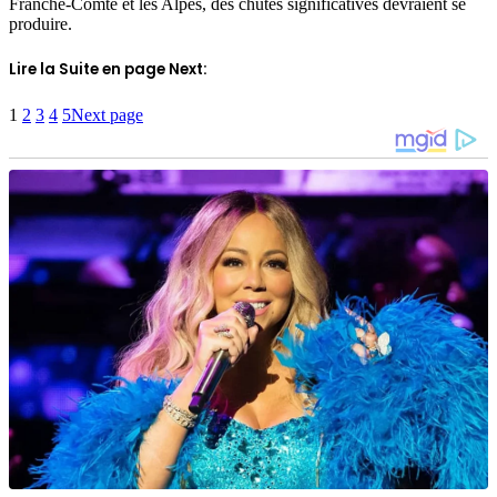
Franche-Comté et les Alpes, des chutes significatives devraient se
produire.
Lire la Suite en page Next:
1
2
3
4
5
Next page