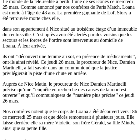
Le monde de la télé-réalité a perdu l’une de ses icônes ce mercredi
25 mars. Comme annoncé par nos confrères de Paris Match, Loana
est morte à l’âge de 48 ans. La première gagnante de Loft Story a
été retrouvée morte chez elle,
dans son appartement à Nice situé au troisième étage d’un immeuble
du centre-ville. C’est après avoir été alertés par des voisins que les
secours et les forces de l’ordre sont intervenus au domicile de
Loana. À leur arrivée,
ils ont ’’découvert une femme au sol, en présence de médicaments’’,
ont-ils ainsi révélé. Ce jeudi 26 mars, le procureur de Nice, Damien
Martinelli, a fait savoir dans un communiqué que la justice
privilégierait la piste d’une chute en arrière.
Auprès de Nice Matin, le procureur de Nice Damien Martinelli
précise qu’une ’’enquête en recherche des causes de la mort est
ouverte’’ et qu’il communiquera de ’’manière plus précise’’ ce jeudi
26 mars.
Nos confrères notent que le corps de Loana a été découvert vers 18h
ce mercredi 25 mars et que décès remonterait à plusieurs jours. Elle
laisse derrière elle sa mère Violette, son frère Gérald, sa fille Mindy,
ainsi que sa petite-fille.