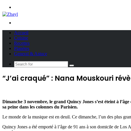
Menu
Search
for
Accueil
Cuisine
Recettes
Planètes
General & Astuce
Search
for
“J’ai craqué” : Nana Mouskouri rév
Dimanche 3 novembre, le grand Quincy Jones s’est éteint à l’âge
sa peine dans les colonnes du Parisien.
Le monde de la musique est en deuil. Ce dimanche, l’un des plus grand
Quincy Jones a été emporté à l’âge de 91 ans à son domicile de Los Ang