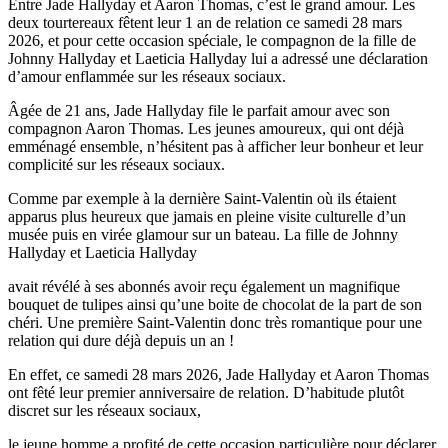
Entre Jade Hallyday et Aaron Thomas, c’est le grand amour. Les
deux tourtereaux fêtent leur 1 an de relation ce samedi 28 mars
2026, et pour cette occasion spéciale, le compagnon de la fille de
Johnny Hallyday et Laeticia Hallyday lui a adressé une déclaration
d’amour enflammée sur les réseaux sociaux.
Âgée de 21 ans, Jade Hallyday file le parfait amour avec son
compagnon Aaron Thomas. Les jeunes amoureux, qui ont déjà
emménagé ensemble, n’hésitent pas à afficher leur bonheur et leur
complicité sur les réseaux sociaux.
Comme par exemple à la dernière Saint-Valentin où ils étaient
apparus plus heureux que jamais en pleine visite culturelle d’un
musée puis en virée glamour sur un bateau. La fille de Johnny
Hallyday et Laeticia Hallyday
avait révélé à ses abonnés avoir reçu également un magnifique
bouquet de tulipes ainsi qu’une boite de chocolat de la part de son
chéri. Une première Saint-Valentin donc très romantique pour une
relation qui dure déjà depuis un an !
En effet, ce samedi 28 mars 2026, Jade Hallyday et Aaron Thomas
ont fêté leur premier anniversaire de relation. D’habitude plutôt
discret sur les réseaux sociaux,
le jeune homme a profité de cette occasion particulière pour déclarer