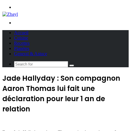
Menu
Search
for
Accueil
Cuisine
Recettes
Planètes
General & Astuce
Search
for
Jade Hallyday : Son compagnon
Aaron Thomas lui fait une
déclaration pour leur 1 an de
relation