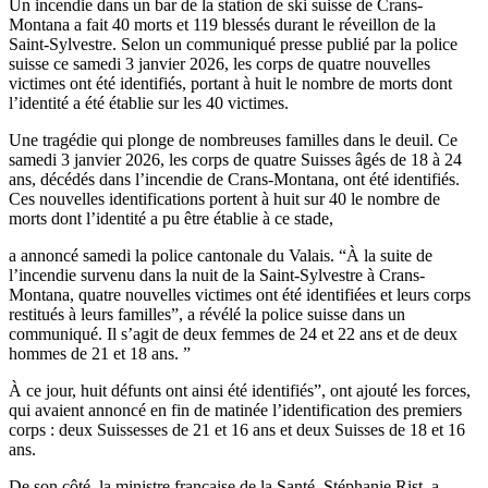
Un incendie dans un bar de la station de ski suisse de Crans-
Montana a fait 40 morts et 119 blessés durant le réveillon de la
Saint-Sylvestre. Selon un communiqué presse publié par la police
suisse ce samedi 3 janvier 2026, les corps de quatre nouvelles
victimes ont été identifiés, portant à huit le nombre de morts dont
l’identité a été établie sur les 40 victimes.
Une tragédie qui plonge de nombreuses familles dans le deuil. Ce
samedi 3 janvier 2026, les corps de quatre Suisses âgés de 18 à 24
ans, décédés dans l’incendie de Crans-Montana, ont été identifiés.
Ces nouvelles identifications portent à huit sur 40 le nombre de
morts dont l’identité a pu être établie à ce stade,
a annoncé samedi la police cantonale du Valais. “À la suite de
l’incendie survenu dans la nuit de la Saint-Sylvestre à Crans-
Montana, quatre nouvelles victimes ont été identifiées et leurs corps
restitués à leurs familles”, a révélé la police suisse dans un
communiqué. Il s’agit de deux femmes de 24 et 22 ans et de deux
hommes de 21 et 18 ans. ”
À ce jour, huit défunts ont ainsi été identifiés”, ont ajouté les forces,
qui avaient annoncé en fin de matinée l’identification des premiers
corps : deux Suissesses de 21 et 16 ans et deux Suisses de 18 et 16
ans.
De son côté, la ministre française de la Santé, Stéphanie Rist, a