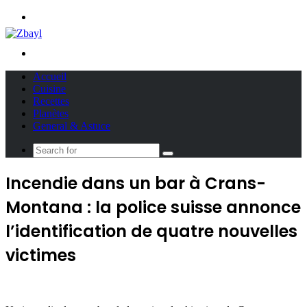
Menu
Search
for
Accueil
Cuisine
Recettes
Planètes
General & Astuce
Search
for
Incendie dans un bar à Crans-
Montana : la police suisse annonce
l’identification de quatre nouvelles
victimes