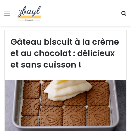
Menu
S
fo
Gâteau biscuit à la crème
et au chocolat : délicieux
et sans cuisson !