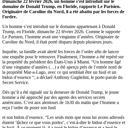
Dimanche 22 février 2026, un homme s’est introduit sur le
domaine de Donald Trump, en Floride, rapporte Le Parisien.
Originaire de Caroline du Nord, il a été abattu par les forces de
l’ordre.
Un homme s’est introduit sur le domaine appartenant à Donald
Trump, en Floride, dimanche 22 février 2026. Comme le rapporte
Le Parisien, l’homme avait une vingtaine d’années. Originaire de
Caroline du Nord, il était porté disparu depuis plusieurs jours.
Inquiète, sa famille avait alerté les forces de l’ordre afin de lancer
une enquête pour le retrouver. Finalement, l’homme a été repéré sur
la propriété du président des États-Unis à Miami. “Un homme âgé
d’une vingtaine d’années (…) a été aperçu près de l’entrée nord de
la propriété Mar-a-Lago, avec ce qui semblait être un fusil et un
bidon d’essence “, a déclaré Anthony Guglielmi, le porte-parole du
Secret Service.
Dès qu’il a été signalé sur la demeure de Donald Trump, le jeune
homme a été approché par des agents des services secrets
américains. C’est aux alentours de 1h30 du matin que l’homme a
reçu l’ordre de poser son fusil
et son bidon d’essence. “Les seuls mots que nous lui avons adressés
étaient ‘lâchez ce que vous portez’, c’est-à-dire le bidon d’essence et
le fusil. À ce moment-là, il a posé le bidon d’essence et a levé le