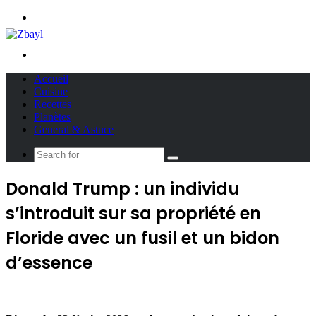
Menu
Search
for
Accueil
Cuisine
Recettes
Planètes
General & Astuce
Search
for
Donald Trump : un individu
s’introduit sur sa propriété en
Floride avec un fusil et un bidon
d’essence