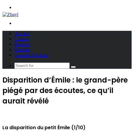
Menu
Search
for
Accueil
Cuisine
Recettes
Planètes
General & Astuce
Search
for
Disparition d’Émile : le grand-père
piégé par des écoutes, ce qu’il
aurait révélé
La disparition du petit Émile (1/10)