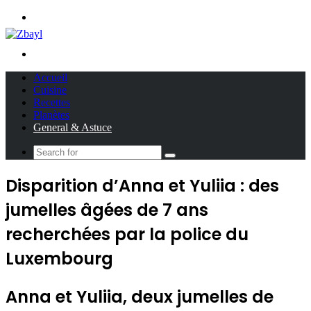
Menu
Search
for
Accueil
Cuisine
Recettes
Planètes
General & Astuce
Search
for
Disparition d’Anna et Yuliia : des
jumelles âgées de 7 ans
recherchées par la police du
Luxembourg
Anna et Yuliia, deux jumelles de