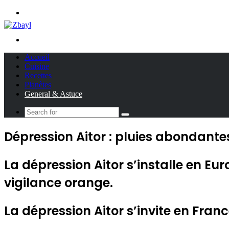
Menu
Search
for
Accueil
Cuisine
Recettes
Planètes
General & Astuce
Search
for
Dépression Aitor : pluies abondante
La dépression Aitor s’installe en Eur
vigilance orange.
La dépression Aitor s’invite en Fran