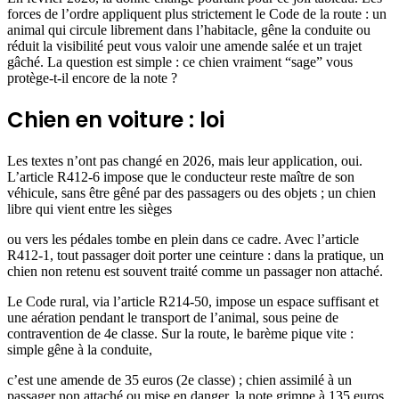
forces de l’ordre appliquent plus strictement le Code de la route : un
animal qui circule librement dans l’habitacle, gêne la conduite ou
réduit la visibilité peut vous valoir une amende salée et un trajet
gâché. La question est simple : ce chien vraiment “sage” vous
protège-t-il encore de la note ?
Chien en voiture : loi
Les textes n’ont pas changé en 2026, mais leur application, oui.
L’article R412-6 impose que le conducteur reste maître de son
véhicule, sans être gêné par des passagers ou des objets ; un chien
libre qui vient entre les sièges
ou vers les pédales tombe en plein dans ce cadre. Avec l’article
R412-1, tout passager doit porter une ceinture : dans la pratique, un
chien non retenu est souvent traité comme un passager non attaché.
Le Code rural, via l’article R214-50, impose un espace suffisant et
une aération pendant le transport de l’animal, sous peine de
contravention de 4e classe. Sur la route, le barème pique vite :
simple gêne à la conduite,
c’est une amende de 35 euros (2e classe) ; chien assimilé à un
passager non attaché ou mise en danger, la note grimpe à 135 euros,