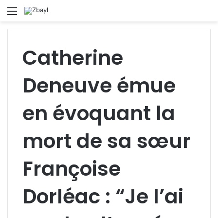
Menu
S
fo
Catherine
Deneuve émue
en évoquant la
mort de sa sœur
Françoise
Dorléac : “Je l’ai